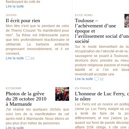
flamboyant du coté de
Lire la suite
DIVERS
ECCE HOMO
Il écrit pour rien
Toulouse –
l’achèvement d’une
Mon titre n'est que le pendant de celui
époque et
de Thierry Crouzet "ils manifestent pour
rien". Sa thèse est intéressante parce
l’avilissement social d’un
que très profondément réactionnaire et
société
utilitariste. La barbarie ambiante
Sur le mode bienveillant de l
progressant inexorablement, et il en
récupération-de-l’atrocité-et-de-la-
convient,
sauvagerie se jouant à Toulouse
Lire la suite
20
devrions donc prendre au mieu
posture religieuse passive et invoq
fatalité et si l’on est dava
revendicatif accepter une
Lire la suite
32
ECONOMIE
EN FRANCE
Photos de la grêve
L'honneur de Luc Ferry, c
du 28 octobre 2010
le nôtre
à Marmande
Luc Ferry est un novice en politiq
j'aime ça. Luc Ferry, malgré sa cup
J'ai réalisé les quelques clichés que
a tenté de faire de la poli
voici lors de la manifestation de cet
différemment, et moi j'adore ça.
après-midi à Marmande. Nous étions un
quand sur fond de parole décomp
peu plus d'un millier de personnes.
affaire DSK oblige, il cite une a
Lire la suite