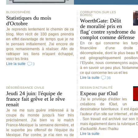
BLOGOSPHÈRE
CORRUPTION (SUR LES
BORDS)
Statistiques du mois
WoerthGate: Délit
d'Octobre
de moralité pris en
Je reprends lentement le chemin de ce
flag' contre syndrome du
blog. Mon récit de 330 pages prendra
complot comme défense
en effet davantage de temps que je ne
En ce qui concerne les turpi
le pensais initialement. J'ai encore de
financière d’une droite
gros remaniements à réaliser. Afin de
décomplexée, dont le plus beau f
rattraper les liens m'ayant échappé,
est géographiquement positio
voici les links
l’Elysée, nous commençons aujou
Lire la suite
3
à en savoir un peu plus. Notamme
ce qui concerne les us et les
Lire la suite
36
DÉSOBÉISSANCE CIVILE
DESSIN D'ACTUALITÉ
Jeudi 24 juin: l'équipe de
Expeau par tOad
france fait grêve et le rêve
J'ai le privilège d'éditer les
renait
créations de tOad, un
dessinateur talentueux. il est éga
Je ne me suis guère intéressé à la
l'auteur d'un site sur internet , et d
coupe du monde jusqu'à hier très
. Son travail est archivé sur son b
précisément. J'ai bien vu le match
mais également dans la rubrique 
France-Mexique la semaine dernière, et
d'actualité. Avec l'haiku
le superbe jeu offensif de l'équipe du
Lire la suite
Mexique. Par contre, je n'ai rien vu de