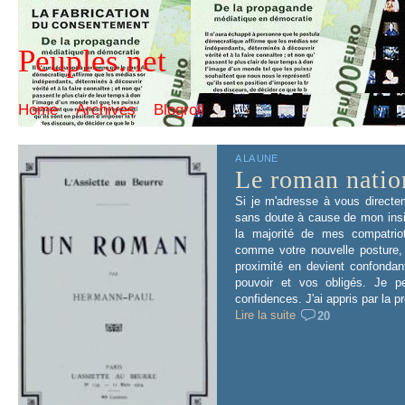
Peuples.net
Home
Archives
Blogroll
A LA UNE
Le roman natio
Si je m'adresse à vous directem
sans doute à cause de mon ins
la majorité de mes compatrio
comme votre nouvelle posture, 
proximité en devient confondan
pouvoir et vos obligés. Je 
confidences. J'ai appris par la p
Lire la suite
20