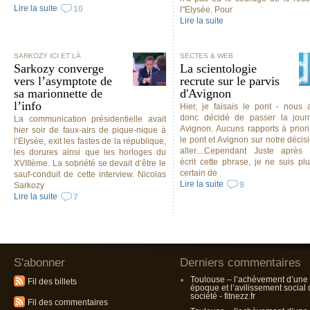
Lire la suite
10
l"Elysée. Pour
Lire la suite
SARKOZY ICI ET LÀ
SECTES & WEB
Sarkozy converge
La scientologie
vers l’asymptote de
recrute sur le parvis
sa marionnette de
d'Avignon
l’info
Hier, je faisais le pont - nous 
donc décidé de passer la jour
La communication présidentielle avait
Avignon. Aucuns rapports à priori
hier soir de faux-airs de pique-nique à
le pont et Avignon sur notre décisi
l’Elysée, exit les fastes de la république,
aller....Cependant Juste après l
les dorures ainsi que les horloges du
écrit cette phrase, je ne suis plu
XVIIIème. La sobriété se devait d’être le
certain de
sauf-conduit de cette interview. Nicolas
Lire la suite
9
Sarkozy
Lire la suite
7
S'abonner
Derniers commentaires
Toulouse – l’achèvement d’une
Fil des billets
époque et l’avilissement social
société - fitnezz.fr
Fil des commentaires