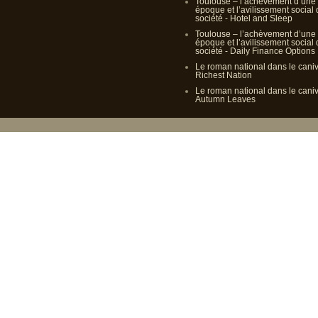
Toulouse – l’achèvement d’une
époque et l’avilissement social
société - Hotel and Sleep
Toulouse – l’achèvement d’une
époque et l’avilissement social
société - Daily Finance Options
Le roman national dans le cani
Richest Nation
Le roman national dans le cani
Autumn Leaves
Propulsé p