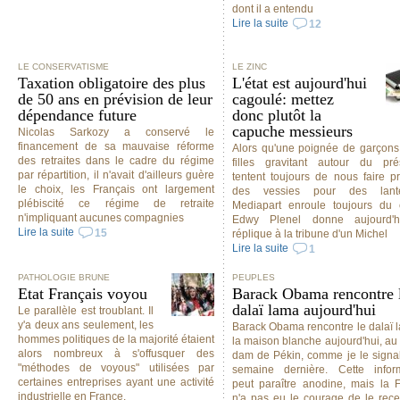
dont il a entendu
Lire la suite
12
LE CONSERVATISME
LE ZINC
Taxation obligatoire des plus
L'état est aujourd'hui
de 50 ans en prévision de leur
cagoulé: mettez
dépendance future
donc plutôt la
capuche messieurs
Nicolas Sarkozy a conservé le
financement de sa mauvaise réforme
Alors qu'une poignée de garçons
des retraites dans le cadre du régime
filles gravitant autour du pré
par répartition, il n'avait d'ailleurs guère
tentent toujours de nous faire p
le choix, les Français ont largement
des vessies pour des lante
plébiscité ce régime de retraite
Mediapart enroule toujours du 
n'impliquant aucunes compagnies
Edwy Plenel donne aujourd'h
Lire la suite
15
réplique à la tribune d'un Michel
Lire la suite
1
PATHOLOGIE BRUNE
PEUPLES
Etat Français voyou
Barack Obama rencontre 
dalaï lama aujourd'hui
Le parallèle est troublant. Il
y'a deux ans seulement, les
Barack Obama rencontre le dalaï 
hommes politiques de la majorité étaient
la maison blanche aujourd'hui, au
alors nombreux à s'offusquer des
dam de Pékin, comme je le signal
"méthodes de voyous" utilisées par
semaine dernière. Cette infor
certaines entreprises ayant une activité
peut paraître anodine, mais la 
industrielle en France.
n'a pas eu le courage de le rece